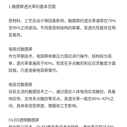
1.触摸屏透光率的基本范围
受材料、工艺及设计等因素影响，触摸屏的透光率通常在70%
至95%之间波动。不同类型和结构的屏幕，其透光性能存在明
显差异。
电阻式触摸屏
作为早期技术，电阻屏依赖压力感应进行操作，结构较为简
单，透光率普遍高于80%。但其在多点触控和反应灵敏度方面
较弱，已逐渐被电容屏替代。
电容式触摸屏
目前主流的触摸技术之一，通过感应人体电场实现触控，具备
响应快、支持多点触控等优点。其透光率一般在85%–92%之
间，具体表现受厚度、镀膜和工艺影响。
OLED透明触摸屏
作为新兴技术，OLED屏具备自发光特性，透光率可超过70%，