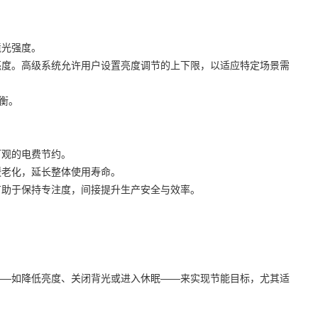
境光强度。
亮度。高级系统允许用户设置亮度调节的上下限，以适应特定场景需
衡。
可观的电费节约。
缓老化，延长整体使用寿命。
有助于保持专注度，间接提升生产安全与效率。
——如降低亮度、关闭背光或进入休眠——来实现节能目标，尤其适