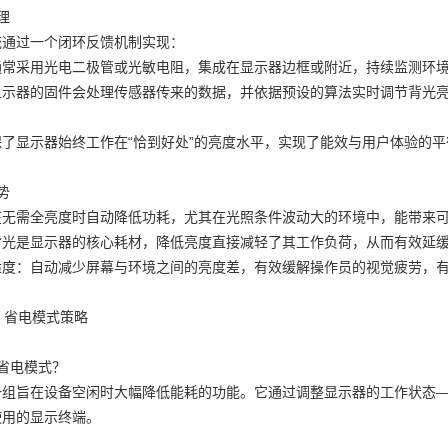
理
统通过一个闭环反馈机制实现：
通常采用光电二极管或光敏电阻，集成在显示器边框或附近，持续监测环
显示器的固件会处理传感器传来的数据，并依据预设的算法实时调节背光
了显示器始终工作在“恰到好处”的亮度水平，实现了能效与用户体验的平
势
在无需全亮度时自动降低功耗，尤其在光照条件波动大的环境中，能带来
背光是显示器的核心耗材，降低亮度直接减轻了其工作负荷，从而有效延
适度：自动减少屏幕与环境之间的亮度差，有效缓解操作员的视觉疲劳，
给：省电模式策略
省电模式？
一组旨在设备空闲时大幅降低能耗的功能。它通过调整显示器的工作状态
使用的显示终端。