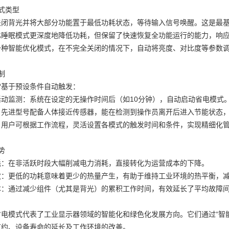
式类型
关闭背光并将大部分功能置于最低功耗状态，等待输入信号唤醒。这是最
比睡眠模式更深度地降低功耗，但保留了快速恢复全功能运行的能力，响
一种智能优化模式，在不完全关闭的情况下，自动将亮度、对比度等参数
制
常基于预设条件自动触发：
活动监测：系统在设定的无操作时间后（如10分钟），自动启动省电模式
：先进型号配备人体接近传感器，能在检测到操作员离开后进入节能状态
：用户可根据工作流程，灵活设置各模式的触发时间和条件，实现精细化
势
耗：在非活跃时段大幅削减电力消耗，直接转化为运营成本的下降。
放：更低的功耗意味着更少的热量产生，有助于维持工业环境的热平衡，
本：通过减少组件（尤其是背光）的累积工作时间，有效延长了平均故障
电模式代表了工业显示器领域的智能化和绿色化发展方向。它们通过“智能
节约、设备寿命的延长及工作环境的改善。