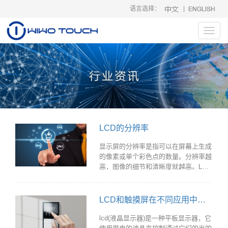
语言选择：
|
Toggl
navig
LCD的分辨率
显示屏的分辨率是指可以在屏幕上生成
的像素或单个彩色点的数量。分辨率越
高，图像的细节和清晰度就越高。LCD
显示器有一个固定的像素数，实现更高
的分辨率并不像增加这个数字那么简
单。LCD显示器的分辨率自成立以来已
LCD和触摸屏在不同应用中的适用性
经发生了重大变化，这是由技术进步和
市场需求变化的结合所推动的。
lcd(液晶显示器)是一种平板显示器，它