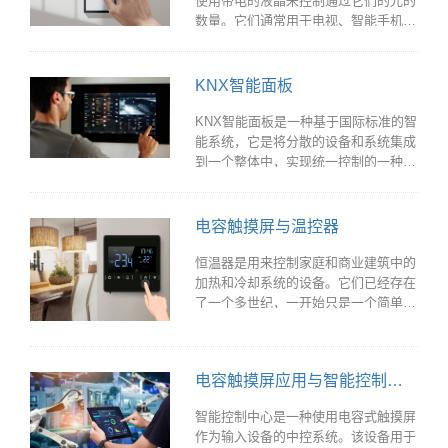
使用带电的液晶来控制通过它们的光的
数量。它们通常用于电视、智能手机、
笔记本电脑、数码相机和游戏系统等设
备。另一方面，触摸面板是允许用户通
过触摸屏幕或识别输入的表面与设备进
KNX智能面板
行交互的用户界面。触摸面板通常与
lcd结合在一起形成触摸屏，这在当今
KNX智能面板是一种基于国际标准的智
的设备中越来越普遍。
能系统，它是将分散的设备和系统集成
到一个整体中，实现统一控制的一种解
决方案。它可以实现对家庭中的电器、
照明、空调、监控等设备的智能化控
制，通过一个面板就可以实现所有设备
电容触摸屏与温控器
的控制。
恒温器是用来控制家庭和商业建筑中的
加热和冷却系统的设备。它们已经存在
了一个多世纪，一开始只是一个简单的
机械装置，用杠杆或刻度盘来设定温
度。然而，近年来，恒温器变得更加先
进，结合了数字显示、互联网连接，甚
电容触摸屏应用与智能控制系统
至人工智能。在这一演变过程中的一个
关键创新是电容式触摸屏的引入。
智能控制中心是一种使用电容式触摸屏
作为输入设备的中控系统。该设备用于