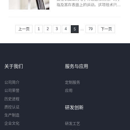
指及其在表面上的运动。这项技术已经
应用于各种设备，如智能手机、平板电
脑、笔记本电脑，最近还应用于水龙
头。在水龙头中使用电容式触摸屏，通
过消除可能藏有细菌和细菌的物理控
...
上一页
1
2
3
4
79
下一页
5
制，提供了一种更方便和卫生的取水方
式。本文将讨论电容式触摸屏在水龙头
上的应用。
关于我们
服务与应用
公司简介
定制服务
公司荣誉
应用
历史进程
质控认证
研发创新
生产制造
企业文化
研发工艺